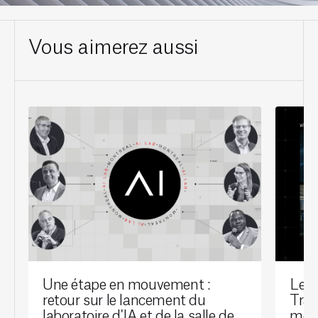
Vous aimerez aussi
Une étape en mouvement :
Le l
retour sur le lancement du
Tran
laboratoire d'IA et de la salle de
mont