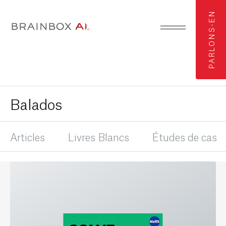
PARLONS-EN
Balados
Articles
Livres Blancs
Études de cas