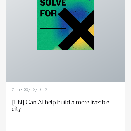
25m • 09/29/2022
[EN] Can AI help build a more liveable
city