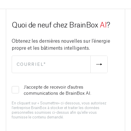
Quoi de neuf chez BrainBox
AI
?
Obtenez les dernières nouvelles sur l’énergie
propre et les bâtiments intelligents.
J'accepte de recevoir d'autres
communications de BrainBox AI.
En cliquant sur « Soumettre» ci-dessous, vous autorisez
l’entreprise BrainBox à stocker et traiter les données
personnelles soumises ci-dessus afin qu’elle vous
fournisse le contenu demandé.