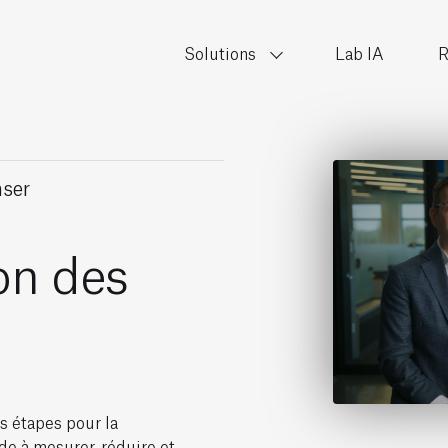
Solutions
Lab IA
R
ser
on des
s étapes pour la
de à mesurer, réduire et