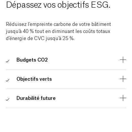
Dépassez vos objectifs ESG.
Réduisez l’empreinte carbone de votre bâtiment
jusqu’à 40 % tout en diminuant les coûts totaux
d’énergie de CVC jusqu’à 25 %.
Budgets CO2
Assurez-vous que les émissions ne dépassent pas vos
seuils grâce à des bilans CO2 adaptés à votre
Objectifs verts
bâtiment.
Conformez-vous aux politiques climatiques, travaillez
à la réalisation d’engagements climatiques et
Durabilité future
contribuez aux programmes de certification des
Accélérez d’autres projets de durabilité en utilisant
bâtiments écologiques (tels que LEED, WELL et Boma
l’argent que vous économisez.
Best).