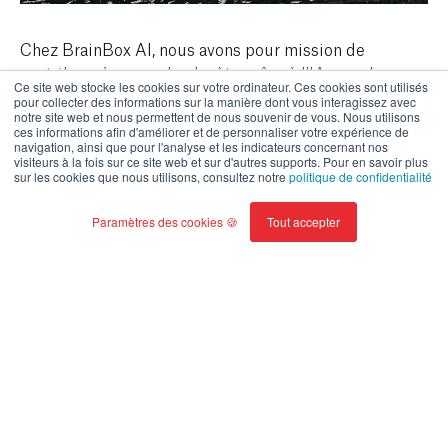
Chez BrainBox AI, nous avons pour mission de
contribuer à sauver la planète grâce à l'IA pour les
Ce site web stocke les cookies sur votre ordinateur. Ces cookies sont utilisés
bâtiments commerciaux. En tant que tel, ce rapport est
pour collecter des informations sur la manière dont vous interagissez avec
notre site web et nous permettent de nous souvenir de vous. Nous utilisons
à la fois l'expression de notre situation actuelle en
ces informations afin d'améliorer et de personnaliser votre expérience de
matière d'émissions et de notre engagement à agir. Il
navigation, ainsi que pour l'analyse et les indicateurs concernant nos
visiteurs à la fois sur ce site web et sur d'autres supports. Pour en savoir plus
célèbre également notre rôle central dans la
sur les cookies que nous utilisons, consultez notre
politique de confidentialité
décarbonisation des bâtiments du monde entier.
Paramètres des cookies 🍪
Tout accepter
Ce rapport fournit un aperçu détaillé du statut des
émissions et des efforts de décarbonisation de
BrainBox AI à travers le monde et au sein de nos
propres opérations.
Lire le rapport complet