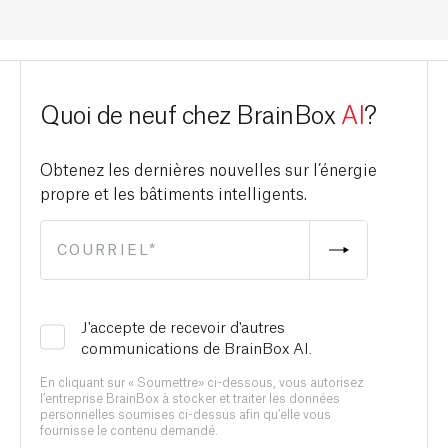
Quoi de neuf chez BrainBox
AI
?
Obtenez les dernières nouvelles sur l’énergie
propre et les bâtiments intelligents.
J'accepte de recevoir d'autres
communications de BrainBox AI.
En cliquant sur « Soumettre» ci-dessous, vous autorisez
l’entreprise BrainBox à stocker et traiter les données
personnelles soumises ci-dessus afin qu’elle vous
fournisse le contenu demandé.