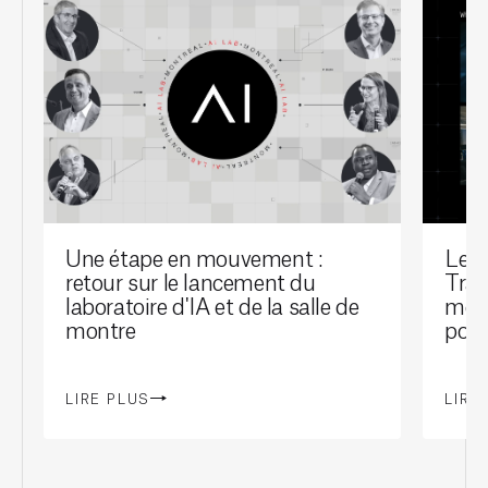
Une étape en mouvement :
Le l
retour sur le lancement du
Tran
laboratoire d'IA et de la salle de
mont
montre
port
LIRE PLUS
LIRE