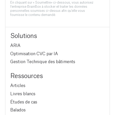
En cliquant sur « Soumettre» ci-dessous, vous autorisez
l’entreprise BrainBox à stocker et traiter les données
personnelles soumises ci-dessus afin qu’elle vous
fournisse le contenu demandé.
Solutions
ARIA
Optimisation CVC par IA
Gestion Technique des bâtiments
Ressources
Articles
Livres blancs
Études de cas
Balados