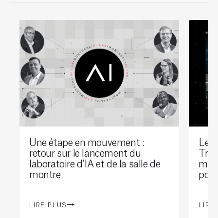
Une étape en mouvement :
Le l
retour sur le lancement du
Tran
laboratoire d'IA et de la salle de
mont
montre
port
LIRE PLUS
LIRE