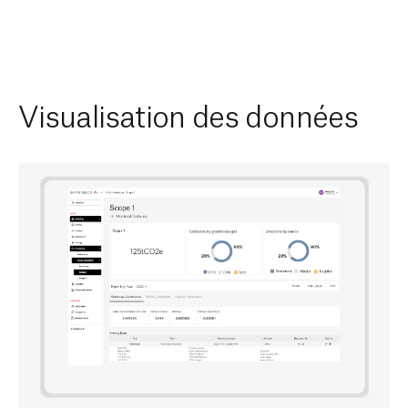
d’activ
algori
Visualisation des données