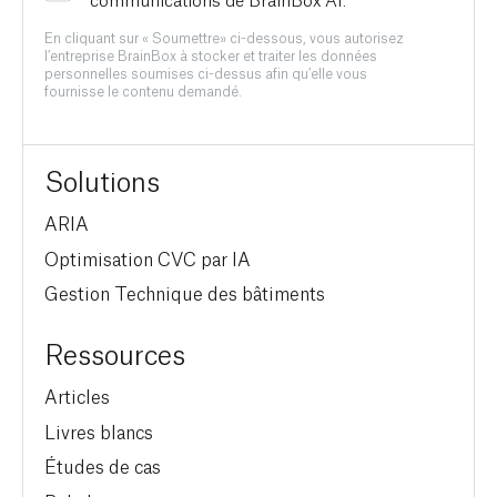
En cliquant sur « Soumettre» ci-dessous, vous autorisez
l’entreprise BrainBox à stocker et traiter les données
personnelles soumises ci-dessus afin qu’elle vous
fournisse le contenu demandé.
Solutions
ARIA
Optimisation CVC par IA
Gestion Technique des bâtiments
Ressources
Articles
Livres blancs
Études de cas