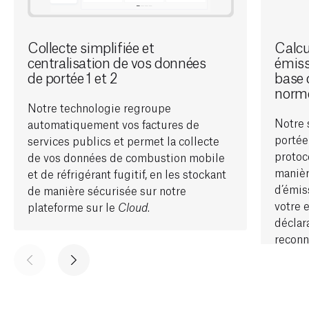
Collecte simplifiée et
Calcu
centralisation de vos données
émiss
de portée 1 et 2
base 
norme
Notre technologie regroupe
Notre 
automatiquement vos factures de
portée
services publics et permet la collecte
protoc
de vos données de combustion mobile
manièr
et de réfrigérant fugitif, en les stockant
d’émis
de manière sécurisée sur notre
votre 
plateforme
sur le
.
Cloud
déclar
reconn
donnée
GES de
Agenc
suffit