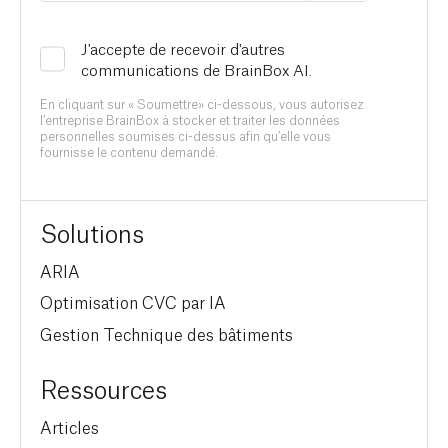
J'accepte de recevoir d'autres
communications de BrainBox AI.
En cliquant sur « Soumettre» ci-dessous, vous autorisez
l’entreprise BrainBox à stocker et traiter les données
personnelles soumises ci-dessus afin qu’elle vous
fournisse le contenu demandé.
Solutions
ARIA
Optimisation CVC par IA
Gestion Technique des bâtiments
Ressources
Articles