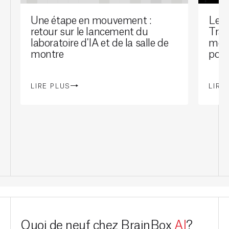
Une étape en mouvement :
Le l
retour sur le lancement du
Tran
laboratoire d'IA et de la salle de
mont
montre
port
LIRE PLUS
LIRE
Quoi de neuf chez BrainBox
AI
?