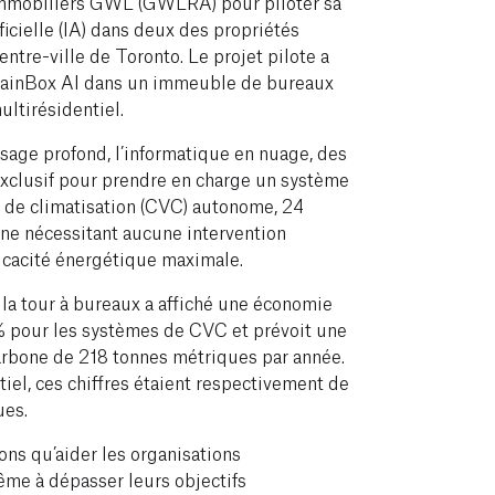
 immobiliers GWL (GWLRA) pour piloter sa
ficielle (IA) dans deux des propriétés
entre-ville de Toronto. Le projet pilote a
 BrainBox AI dans un immeuble de bureaux
ltirésidentiel.
ssage profond, l’informatique en nuage, des
xclusif pour prendre en charge un système
t de climatisation (CVC) autonome, 24
, ne nécessitant aucune intervention
icacité énergétique maximale.
 la tour à bureaux a affiché une économie
% pour les systèmes de CVC et prévoit une
arbone de 218 tonnes métriques par année.
iel, ces chiffres étaient respectivement de
ues.
ons qu’aider les organisations
ême à dépasser leurs objectifs