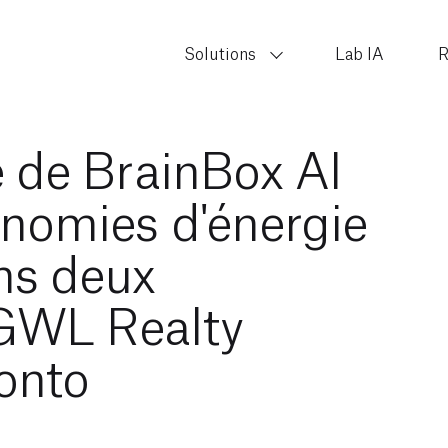
Solutions
Lab IA
R
te de BrainBox AI
onomies d'énergie
ns deux
 GWL Realty
onto