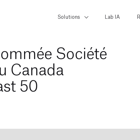
Solutions
Lab IA
R
Nommée Société
au Canada
ast 50