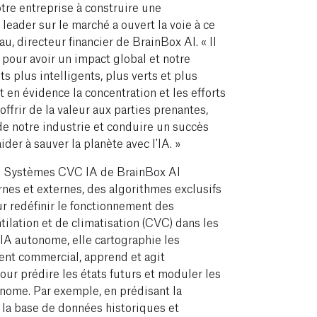
tre entreprise à construire une
 leader sur le marché a ouvert la voie à ce
au, directeur financier de BrainBox AI. « Il
é pour avoir un impact global et notre
s plus intelligents, plus verts et plus
t en évidence la concentration et les efforts
ffrir de la valeur aux parties prenantes,
de notre industrie et conduire un succès
der à sauver la planète avec l'IA. »
es Systèmes CVC IA de BrainBox AI
nes et externes, des algorithmes exclusifs
pour redéfinir le fonctionnement des
ilation et de climatisation (CVC) dans les
IA autonome, elle cartographie les
nt commercial, apprend et agit
ur prédire les états futurs et moduler les
ome. Par exemple, en prédisant la
la base de données historiques et