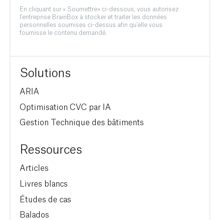
En cliquant sur « Soumettre» ci-dessous, vous autorisez
l’entreprise BrainBox à stocker et traiter les données
personnelles soumises ci-dessus afin qu’elle vous
fournisse le contenu demandé.
Solutions
ARIA
Optimisation CVC par IA
Gestion Technique des bâtiments
Ressources
Articles
Livres blancs
Études de cas
Balados