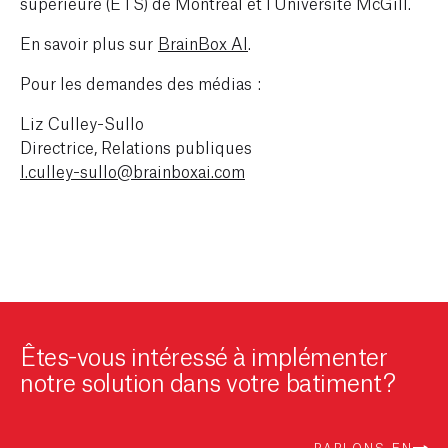
supérieure (ETS) de Montréal et l’Université McGill.
En savoir plus sur
BrainBox AI
.
Pour les demandes des médias :
Liz Culley-Sullo
Directrice, Relations publiques
l.culley-sullo@brainboxai.com
Êtes-vous intéressé à implémenter
notre solution dans votre batiment?
PARLONS-EN