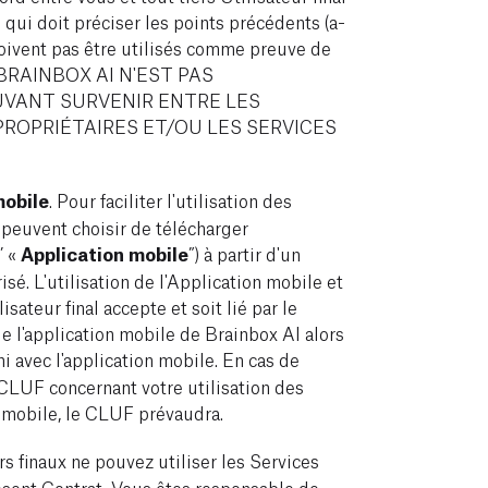
 qui doit préciser les points précédents (a-
oivent pas être utilisés comme preuve de
e. BRAINBOX AI N'EST PAS
UVANT SURVENIR ENTRE LES
PROPRIÉTAIRES ET/OU LES SERVICES
mobile
. Pour faciliter l'utilisation des
x peuvent choisir de télécharger
’ «
Application mobile
”) à partir d'un
sé. L'utilisation de l'Application mobile et
sateur final accepte et soit lié par le
 de l'application mobile de Brainbox AI alors
ni avec l'application mobile. En cas de
e CLUF concernant votre utilisation des
n mobile, le CLUF prévaudra.
rs finaux ne pouvez utiliser les Services
ésent Contrat. Vous êtes responsable de